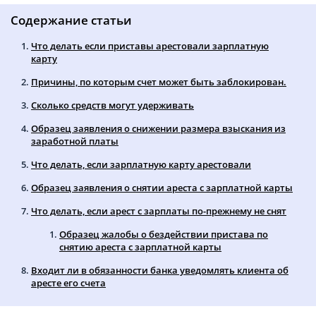
Содержание статьи
Что делать если приставы арестовали зарплатную
карту
Причины, по которым счет может быть заблокирован.
Сколько средств могут удерживать
Образец заявления о снижении размера взыскания из
заработной платы
Что делать, если зарплатную карту арестовали
Образец заявления о снятии ареста с зарплатной карты
Что делать, если арест с зарплаты по-прежнему не снят
Образец жалобы о бездействии пристава по
снятию ареста с зарплатной карты
Входит ли в обязанности банка уведомлять клиента об
аресте его счета