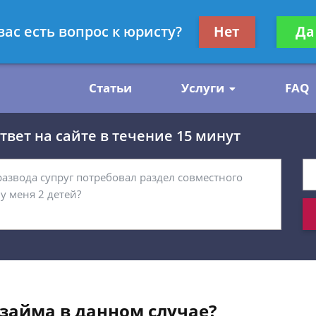
нскому праву
Получите консул
вас есть вопрос к юристу?
Нет
Да
бес
Статьи
Услуги
FAQ
вет на сайте в течение 15 минут
 займа в данном случае?