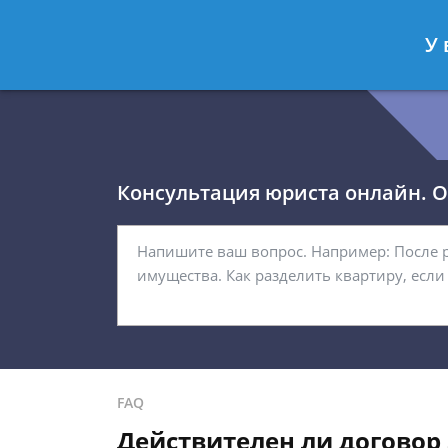
Королёв Тимур
- Юрист по гражда
У 
Спросить юриста
Консультация юриста онлайн. От
FAQ
Действителен ли договор