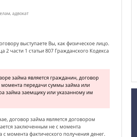
елам, адвокат
оговору выступаете Вы, как физическое лицо.
заца 2 части 1 статьи 807 Гражданского Кодекса
воре займа является гражданин, договор
с момента передачи суммы займа или
ра займа заемщику или указанному им
чае, договор займа является договором
тается заключенным не с момента
а с момента фактического получения денег.