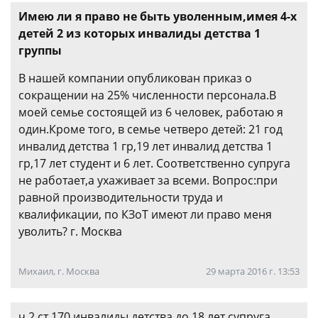
Имею ли я право не быть уволенным,имея 4-х
детей 2 из которых инвалиды детства 1
группы
В нашей компании опубликован приказ о
сокращении на 25% численности персонала.В
моей семье состоящей из 6 человек, работаю я
один.Кроме того, в семье четверо детей: 21 год
инвалид детства 1 гр,19 лет инвалид детства 1
гр,17 лет студент и 6 лет. Соответственно супруга
не работает,а ухаживает за всеми. Вопрос:при
равной производительности труда и
квалификации, по КЗоТ имеют ли право меня
уволить? г. Москва
Михаил, г. Москва
29 марта 2016 г. 13:53
ч 2 ст 170 инвалиды детства до 18 лет,супруга