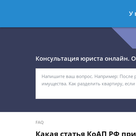
Королёв Тимур
- Юрист по гражда
У 
Спросить юриста
Консультация юриста онлайн. От
FAQ
Какая статья КоАП РФ пр