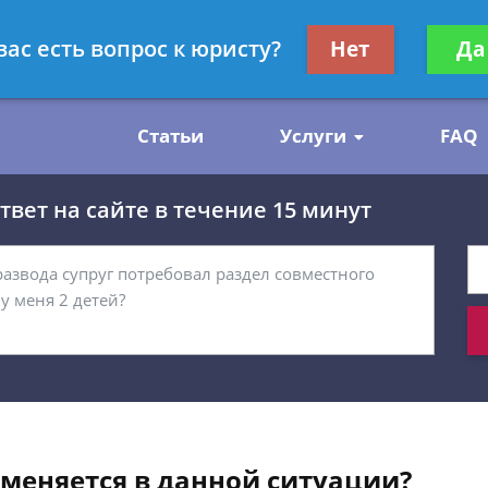
нскому праву
Получите консул
вас есть вопрос к юристу?
Нет
Да
бес
Статьи
Услуги
FAQ
вет на сайте в течение 15 минут
именяется в данной ситуации?