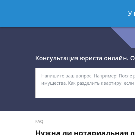
Королёв Тимур
- Юрист по гражда
У 
Спросить юриста
Консультация юриста онлайн. От
FAQ
Нужна ли нотариальная д