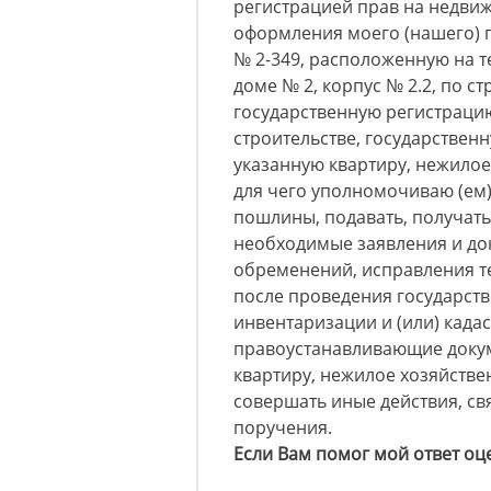
регистрацией прав на недви
оформления моего (нашего) п
№ 2-349, расположенную на 
доме № 2, корпус № 2.2, по с
государственную регистраци
строительстве, государствен
указанную квартиру, нежило
для чего уполномочиваю (ем
пошлины, подавать, получать
необходимые заявления и до
обременений, исправления т
после проведения государств
инвентаризации и (или) када
правоустанавливающие докуме
квартиру, нежилое хозяйств
совершать иные действия, с
поручения.
Если Вам помог мой ответ оц