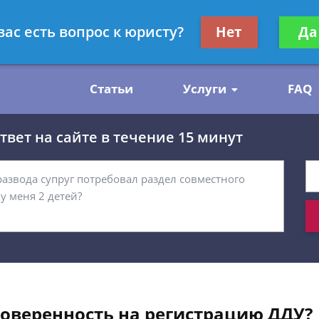
нскому праву
Получите консул
вас есть вопрос к юристу?
Нет
Да
бес
Статьи
Услуги
FAQ
вет на сайте в течение 15 минут
оверенность на регистрацию ДДУ?