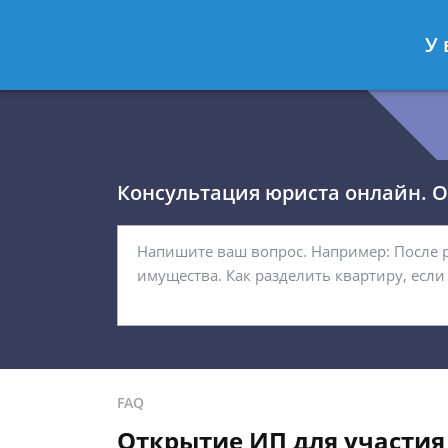
Королёв Тимур
- Юрист по гражда
У 
Спросить юриста
Консультация юриста онлайн. От
FAQ
Открытие ИП для участия 