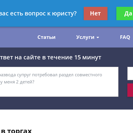
нскому праву
Получите консул
вас есть вопрос к юристу?
Нет
Да
бес
Статьи
Услуги
FAQ
вет на сайте в течение 15 минут
в торгах