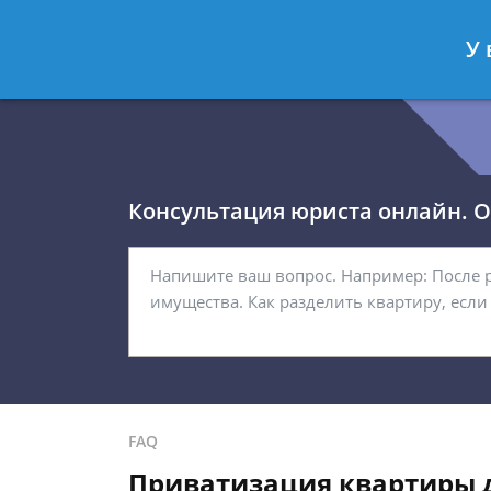
Королёв Тимур
- Юрист по гражда
У 
Спросить юриста
Консультация юриста онлайн. От
FAQ
Приватизация квартиры 