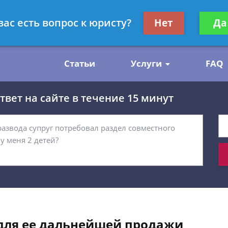
нскому праву
Получите консул
вас есть вопрос к юристу?
Нет
Да
бес
Статьи
Услуги
FAQ
вет на сайте в течение 15 минут
для ее дальнейшей продажи