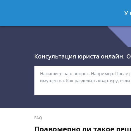
Королёв Тимур
- Юрист по гражда
У 
Спросить юриста
Консультация юриста онлайн. От
FAQ
Правомерно ли такое реш