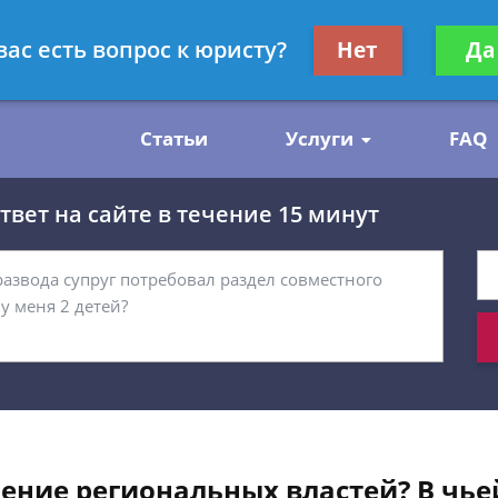
нскому праву
Получите консул
вас есть вопрос к юристу?
Нет
Да
бес
Статьи
Услуги
FAQ
вет на сайте в течение 15 минут
ение региональных властей? В чье