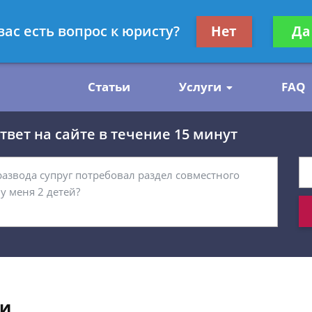
нскому праву
Получите консул
вас есть вопрос к юристу?
Нет
Да
бес
Статьи
Услуги
FAQ
вет на сайте в течение 15 минут
ии