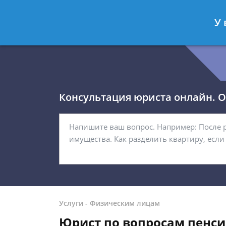
Королёв Тимур
- Юрист по гражда
У 
Спросить юриста
Консультация юриста онлайн. От
Услуги
-
Физическим лицам
Юрист по вопросам пенс