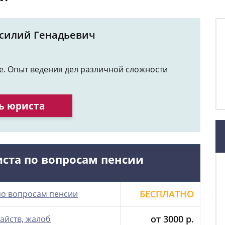
асилий Генадьевич
де. Опыт ведения дел различной сложности
ь юриста
иста по вопросам пенсии
БЕСПЛАТНО
по вопросам пенсии
от 3000 р.
айств, жалоб